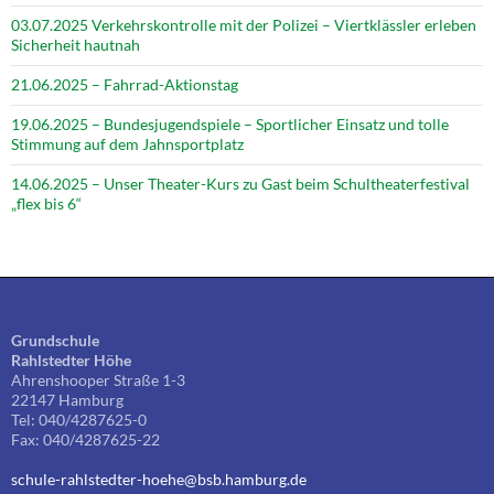
03.07.2025 Verkehrskontrolle mit der Polizei – Viertklässler erleben
Sicherheit hautnah
21.06.2025 – Fahrrad-Aktionstag
19.06.2025 – Bundesjugendspiele – Sportlicher Einsatz und tolle
Stimmung auf dem Jahnsportplatz
14.06.2025 – Unser Theater-Kurs zu Gast beim Schultheaterfestival
„flex bis 6“
Grundschule
Rahlstedter Höhe
Ahrenshooper Straße 1-3
22147 Hamburg
Tel: 040/4287625-0
Fax: 040/4287625-22
schule-rahlstedter-hoehe@bsb.hamburg.de