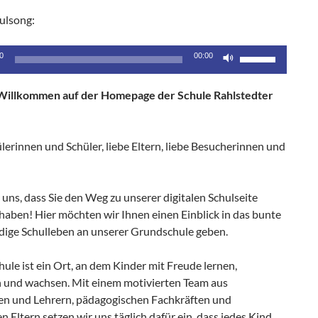
ulsong:
Pfeiltasten
0
00:00
Hoch/Runter
benutzen,
Willkommen auf der Homepage der Schule Rahlstedter
um
die
Lautstärke
lerinnen und Schüler, liebe Eltern, liebe Besucherinnen und
zu
regeln.
 uns, dass Sie den Weg zu unserer digitalen Schulseite
haben! Hier möchten wir Ihnen einen Einblick in das bunte
dige Schulleben an unserer Grundschule geben.
ule ist ein Ort, an dem Kinder mit Freude lernen,
 und wachsen. Mit einem motivierten Team aus
en und Lehrern, pädagogischen Fachkräften und
n Eltern setzen wir uns täglich dafür ein, dass jedes Kind