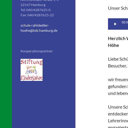
22147 Hamburg
Unser Sch
Tel: 040/4287625-0
Fax: 040/4287625-22
Audio-
00:0
schule-rahlstedter-
Player
hoehe@bsb.hamburg.de
Herzlich 
Höhe
Kooperationspartner:
Liebe Schü
Besucher,
wir freuen
gefunden 
und leben
Unsere Sch
entdecken
Lehrerinn
engagierte