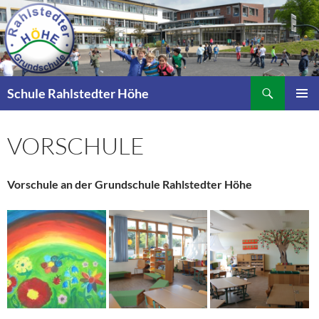
Zum
Inhalt
springen
Suchen
Schule Rahlstedter Höhe
PRIMÄR
MENÜ
VORSCHULE
Vorschule an der Grundschule Rahlstedter Höhe