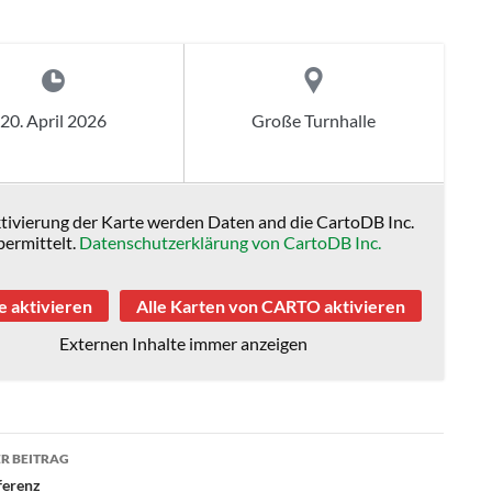
20. April 2026
Große Turnhalle
tivierung der Karte werden Daten and die CartoDB Inc.
bermittelt.
Datenschutzerklärung von CartoDB Inc.
e aktivieren
Alle Karten von CARTO aktivieren
Externen Inhalte immer anzeigen
agsnavigation
R BEITRAG
ferenz