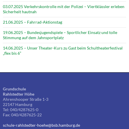
03.07.2025 Verkehrskontrolle mit der Polizei – Viertklässler erleben
Sicherheit hautnah
21.06.2025 – Fahrrad-Aktionstag
19.06.2025 – Bundesjugendspiele – Sportlicher Einsatz und tolle
Stimmung auf dem Jahnsportplatz
14.06.2025 – Unser Theater-Kurs zu Gast beim Schultheaterfestival
„flex bis 6“
Grundschule
Rahlstedter Höhe
Ahrenshooper Straße 1-3
22147 Hamburg
Tel: 040/4287625-0
Fax: 040/4287625-22
schule-rahlstedter-hoehe@bsb.hamburg.de