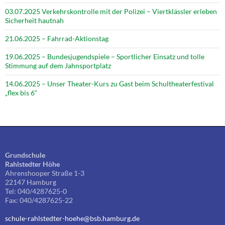
03.07.2025 Verkehrskontrolle mit der Polizei – Viertklässler erleben
Sicherheit hautnah
21.06.2025 – Fahrrad-Aktionstag
19.06.2025 – Bundesjugendspiele – Sportlicher Einsatz und tolle
Stimmung auf dem Jahnsportplatz
14.06.2025 – Unser Theater-Kurs zu Gast beim Schultheaterfestival
„flex bis 6“
Grundschule
Rahlstedter Höhe
Ahrenshooper Straße 1-3
22147 Hamburg
Tel: 040/4287625-0
Fax: 040/4287625-22
schule-rahlstedter-hoehe@bsb.hamburg.de