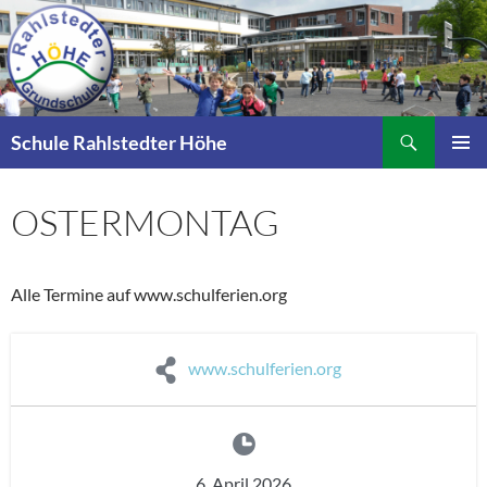
Zum
Inhalt
springen
Suchen
Schule Rahlstedter Höhe
PRIMÄR
MENÜ
OSTERMONTAG
Alle Termine auf www.schulferien.org
www.schulferien.org
6. April 2026