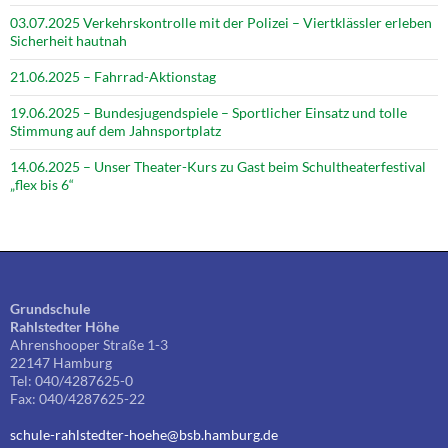
03.07.2025 Verkehrskontrolle mit der Polizei – Viertklässler erleben
Sicherheit hautnah
21.06.2025 – Fahrrad-Aktionstag
19.06.2025 – Bundesjugendspiele – Sportlicher Einsatz und tolle
Stimmung auf dem Jahnsportplatz
14.06.2025 – Unser Theater-Kurs zu Gast beim Schultheaterfestival
„flex bis 6“
Grundschule
Rahlstedter Höhe
Ahrenshooper Straße 1-3
22147 Hamburg
Tel: 040/4287625-0
Fax: 040/4287625-22
schule-rahlstedter-hoehe@bsb.hamburg.de