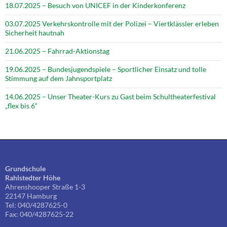
18.07.2025 – Besuch von UNICEF in der Kinderkonferenz
03.07.2025 Verkehrskontrolle mit der Polizei – Viertklässler erleben
Sicherheit hautnah
21.06.2025 – Fahrrad-Aktionstag
19.06.2025 – Bundesjugendspiele – Sportlicher Einsatz und tolle
Stimmung auf dem Jahnsportplatz
14.06.2025 – Unser Theater-Kurs zu Gast beim Schultheaterfestival
„flex bis 6“
Grundschule
Rahlstedter Höhe
Ahrenshooper Straße 1-3
22147 Hamburg
Tel: 040/4287625-0
Fax: 040/4287625-22