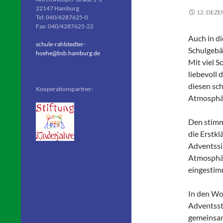
22147 Hamburg
12. DEZ
Tel: 040/4287625-0
Fax: 040/4287625-22
Auch in d
schule-rahlstedter-
Schulgebä
hoehe@bsb.hamburg.de
Mit viel S
liebevoll 
diesen sc
Kooperationspartner:
Atmosphär
Den stimm
die Erstk
Adventssi
Atmosphär
eingestim
In den Woc
Adventsst
gemeinsam 