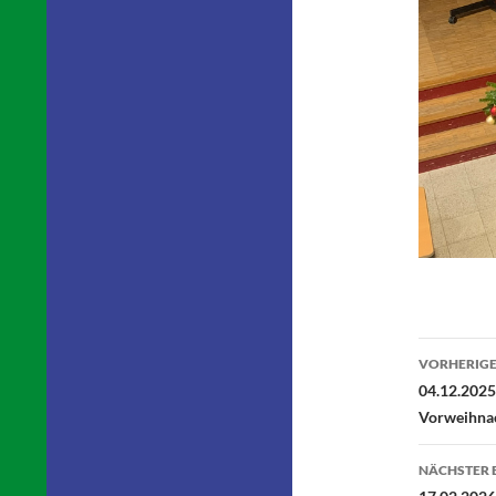
Beitr
VORHERIGE
04.12.2025 
Vorweihnac
NÄCHSTER 