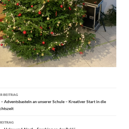
agsnavigation
R BEITRAG
– Adventsbasteln an unserer Schule – Kreativer Start in die
htszeit
BEITRAG