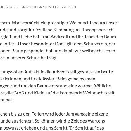
EMBER 2025
SCHULE-RAHLSTEDTER-HOEHE
iesem Jahr schmückt ein prächtiger Weihnachtsbaum unser
ude und sorgt für festliche Stimmung im Eingangsbereich.
orgfalt und Liebe hat Frau Andreoli und ihr Team den Baum
dekoriert. Unser besonderer Dank gilt dem Schulverein, der
hönen Baum gespendet hat und damit zur weihnachtlichen
e in unserer Schule beiträgt.
ungsvollen Auftakt in die Adventszeit gestalteten heute
lässlerinnen und Erstklässler: Beim gemeinsamen
ngen rund um den Baum entstand eine warme, fröhliche
e, die Groß und Klein auf die kommende Weihnachtszeit
mt hat.
hen bis zu den Ferien wird jeder Jahrgang eine eigene
unde ausrichten. So können wir die Zeit des Wartens
bewusst erleben und uns Schritt für Schritt auf das