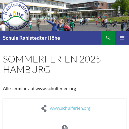
Zum
Inhalt
springen
Suchen
Schule Rahlstedter Höhe
PRIMÄR
MENÜ
SOMMERFERIEN 2025
HAMBURG
Alle Termine auf www.schulferien.org
www.schulferien.org