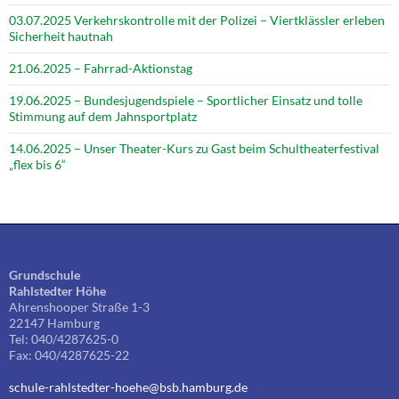
03.07.2025 Verkehrskontrolle mit der Polizei – Viertklässler erleben
Sicherheit hautnah
21.06.2025 – Fahrrad-Aktionstag
19.06.2025 – Bundesjugendspiele – Sportlicher Einsatz und tolle
Stimmung auf dem Jahnsportplatz
14.06.2025 – Unser Theater-Kurs zu Gast beim Schultheaterfestival
„flex bis 6“
Grundschule
Rahlstedter Höhe
Ahrenshooper Straße 1-3
22147 Hamburg
Tel: 040/4287625-0
Fax: 040/4287625-22
schule-rahlstedter-hoehe@bsb.hamburg.de