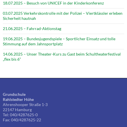
18.07.2025 – Besuch von UNICEF in der Kinderkonferenz
03.07.2025 Verkehrskontrolle mit der Polizei – Viertklässler erleben
Sicherheit hautnah
21.06.2025 – Fahrrad-Aktionstag
19.06.2025 – Bundesjugendspiele – Sportlicher Einsatz und tolle
Stimmung auf dem Jahnsportplatz
14.06.2025 – Unser Theater-Kurs zu Gast beim Schultheaterfestival
„flex bis 6“
Grundschule
Rahlstedter Höhe
Ahrenshooper Straße 1-3
22147 Hamburg
Tel: 040/4287625-0
Fax: 040/4287625-22