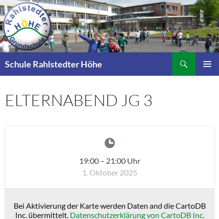
Zum
Inhalt
springen
Suchen
Schule Rahlstedter Höhe
PRIMÄR
MENÜ
ELTERNABEND JG 3
19:00
–
21:00
Uhr
1. Oktober 2025
Bei Aktivierung der Karte werden Daten and die CartoDB
Inc. übermittelt.
Datenschutzerklärung von CartoDB Inc.