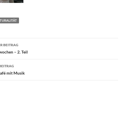
TURALITÄT
agsnavigation
R BEITRAG
ochen – 2. Teil
BEITRAG
Café mit Musik